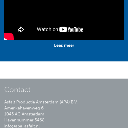
Lees meer
Contact
Asfalt Productie Amsterdam (APA) B.V.
Amerikahavenweg 6
1045 AC Amsterdam
Havennummer 5468
info@apa-asfalt.nl